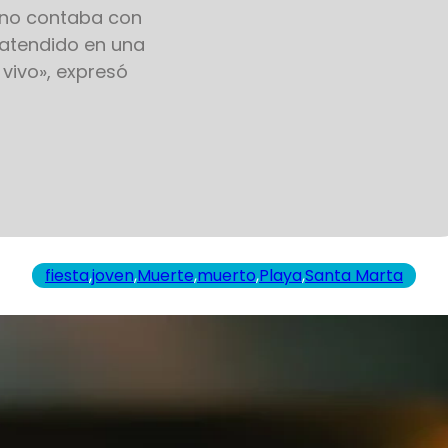
, no contaba con
 atendido en una
 vivo», expresó
fiesta
,
joven
,
Muerte
,
muerto
,
Playa
,
Santa Marta