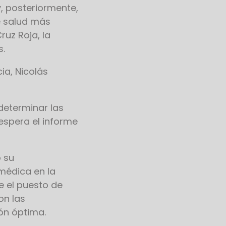
, posteriormente,
e salud más
ruz Roja, la
s.
ia, Nicolás
determinar las
espera el informe
o su
médica en la
e el puesto de
on las
ón óptima.