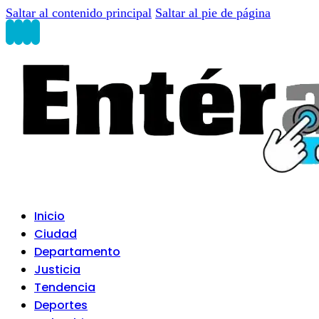
Saltar al contenido principal
Saltar al pie de página
Inicio
Ciudad
Departamento
Justicia
Tendencia
Deportes