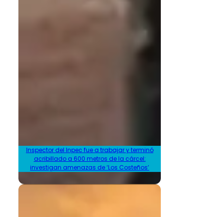
Inspector del Inpec fue a trabajar y terminó
acribillado a 600 metros de la cárcel:
investigan amenazas de ‘Los Costeños’