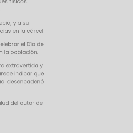
es físicos.
.
eció, y a su
ias en la cárcel.
elebrar el Día de
 la población.
ra extrovertida y
arece indicar que
cual desencadenó
lud del autor de