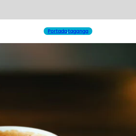
Portada
,
taganga