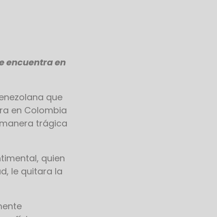
se encuentra en
venezolana que
ora en Colombia
e manera trágica
timental, quien
, le quitara la
.
mente