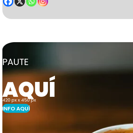
PAUTE
AQUÍ
420 px x 450 px
INFO AQUÍ