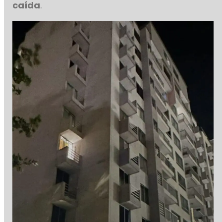
caída
.