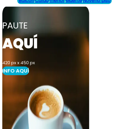
Balcón
,
Caída
,
menor
,
Muerte
,
Noveno piso
PAUTE
AQUÍ
420 px x 450 px
INFO AQUÍ