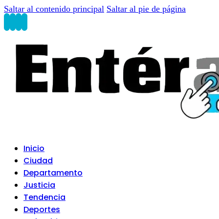
Saltar al contenido principal
Saltar al pie de página
Inicio
Ciudad
Departamento
Justicia
Tendencia
Deportes