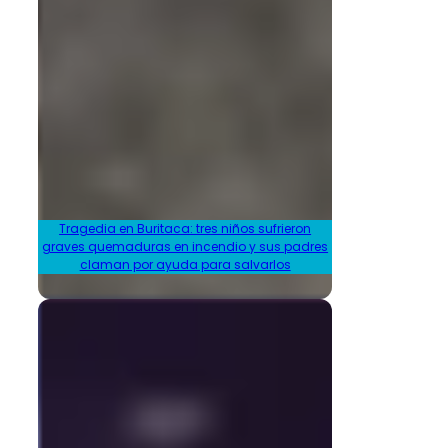
Tragedia en Buritaca: tres niños sufrieron
graves quemaduras en incendio y sus padres
claman por ayuda para salvarlos