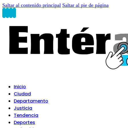
Saltar al contenido principal
Saltar al pie de página
Inicio
Ciudad
Departamento
Justicia
Tendencia
Deportes