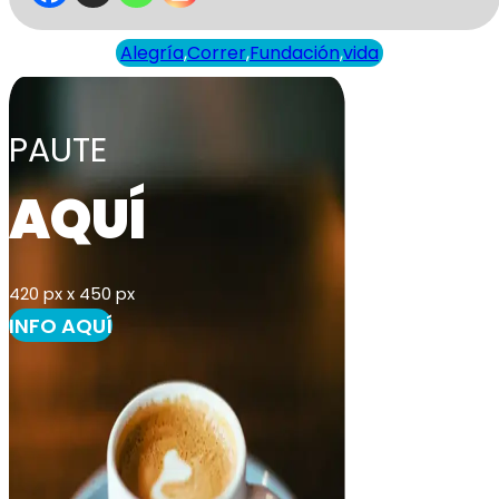
Alegría
,
Correr
,
Fundación
,
vida
PAUTE
AQUÍ
420 px x 450 px
INFO AQUÍ