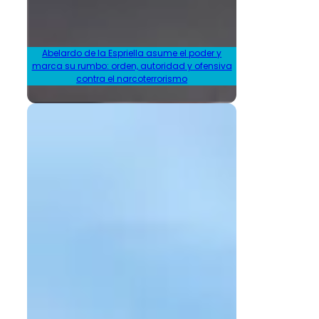
Abelardo de la Espriella asume el poder y
marca su rumbo: orden, autoridad y ofensiva
contra el narcoterrorismo