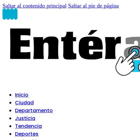
Saltar al contenido principal
Saltar al pie de página
Inicio
Ciudad
Departamento
Justicia
Tendencia
Deportes