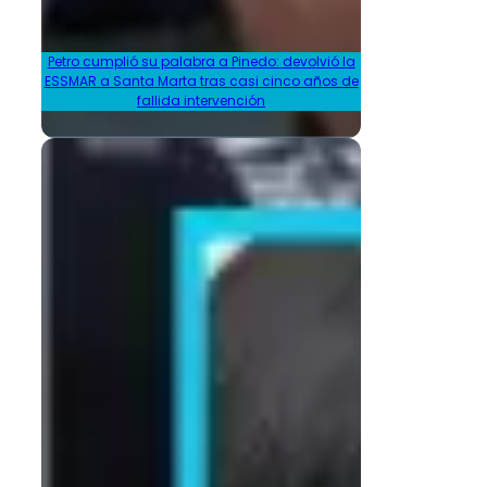
Petro cumplió su palabra a Pinedo: devolvió la
ESSMAR a Santa Marta tras casi cinco años de
fallida intervención