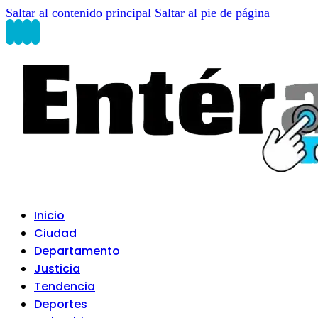
Saltar al contenido principal
Saltar al pie de página
Inicio
Ciudad
Departamento
Justicia
Tendencia
Deportes