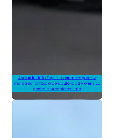
Abelardo de la Espriella asume el poder y
marca su rumbo: orden, autoridad y ofensiva
contra el narcoterrorismo