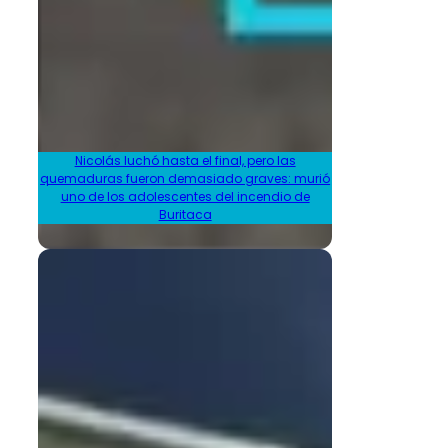
Nicolás luchó hasta el final, pero las
quemaduras fueron demasiado graves: murió
uno de los adolescentes del incendio de
Buritaca