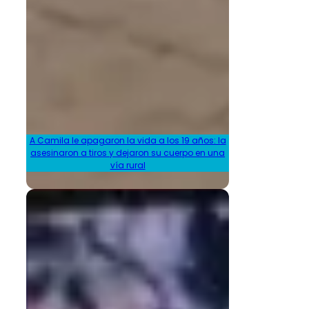
A Camila le apagaron la vida a los 19 años: la
asesinaron a tiros y dejaron su cuerpo en una
vía rural