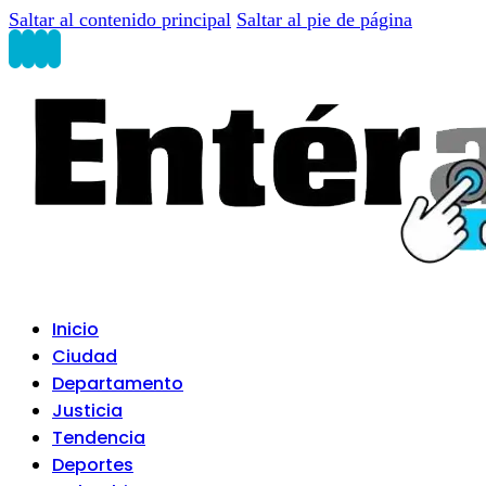
Saltar al contenido principal
Saltar al pie de página
Inicio
Ciudad
Departamento
Justicia
Tendencia
Deportes