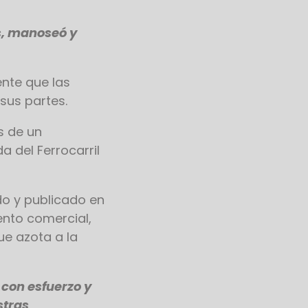
s, manoseó y
.
nte que las
 sus partes.
s de un
a del Ferrocarril
do y publicado en
ento comercial,
ue azota a la
 con esfuerzo y
stras