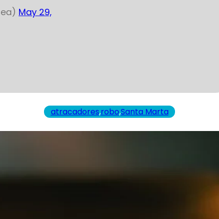
inea)
May 29,
atracadores
,
robo
,
Santa Marta