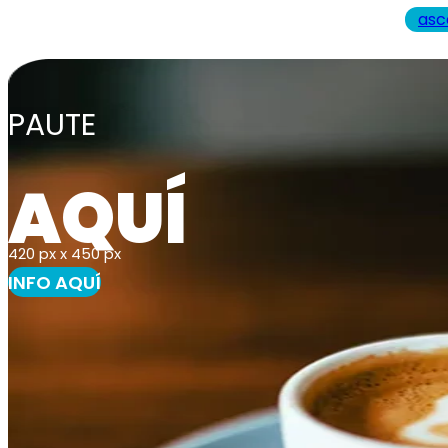
asc
PAUTE
AQUÍ
420 px x 450 px
INFO AQUÍ