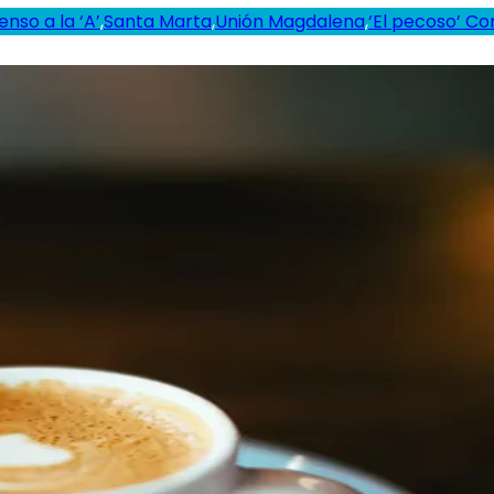
enso a la ‘A’
,
Santa Marta
,
Unión Magdalena
,
‘El pecoso’ Co