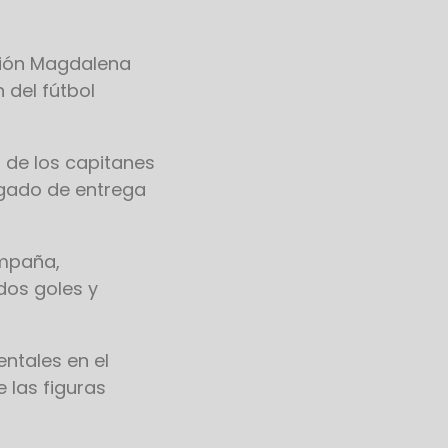
Unión Magdalena
 del fútbol
 de los capitanes
egado de entrega
ampaña,
dos goles y
ntales en el
e las figuras