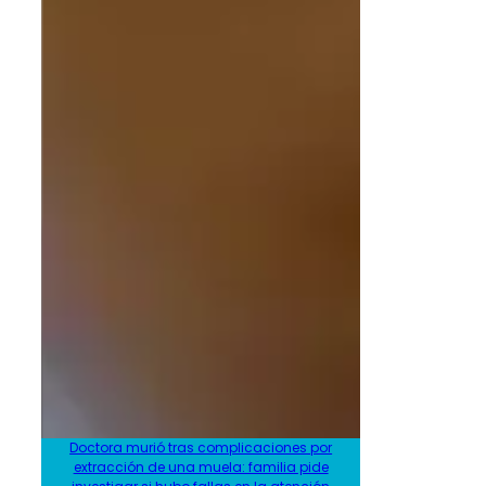
Doctora murió tras complicaciones por
extracción de una muela: familia pide