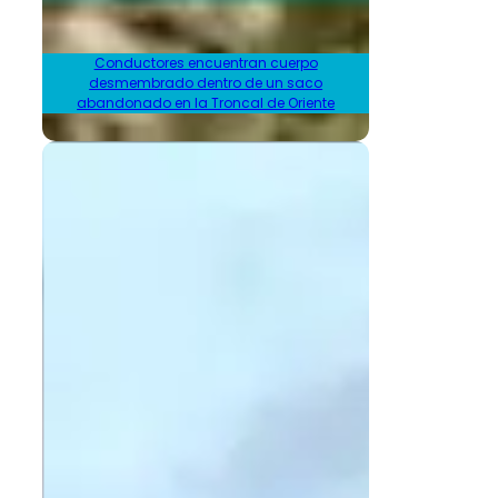
Conductores encuentran cuerpo
desmembrado dentro de un saco
abandonado en la Troncal de Oriente