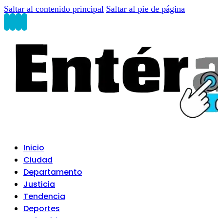
Saltar al contenido principal
Saltar al pie de página
Inicio
Ciudad
Departamento
Justicia
Tendencia
Deportes