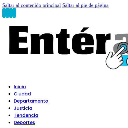
Saltar al contenido principal
Saltar al pie de página
Inicio
Ciudad
Departamento
Justicia
Tendencia
Deportes