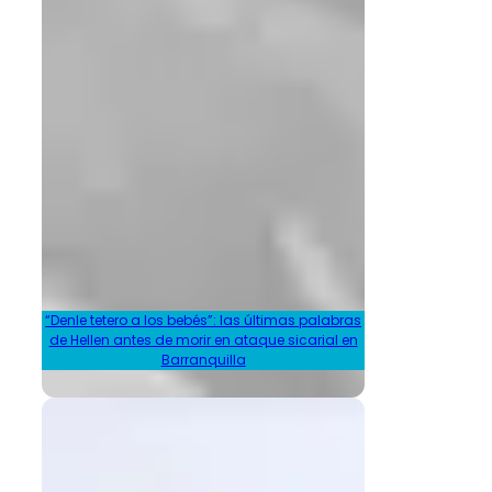
“Denle tetero a los bebés”: las últimas palabras
de Hellen antes de morir en ataque sicarial en
Barranquilla