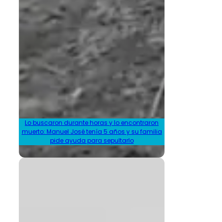
Lo buscaron durante horas y lo encontraron
muerto: Manuel José tenía 5 años y su familia
pide ayuda para sepultarlo