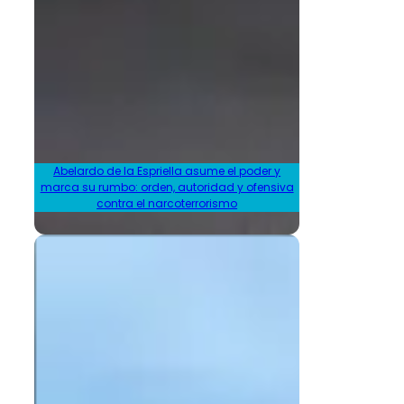
Abelardo de la Espriella asume el poder y
marca su rumbo: orden, autoridad y ofensiva
contra el narcoterrorismo