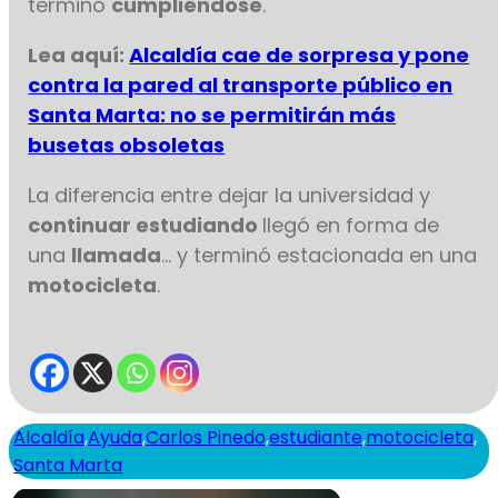
terminó
cumpliéndose
.
Lea aquí:
Alcaldía cae de sorpresa y pone
contra la pared al transporte público en
Santa Marta: no se permitirán más
busetas obsoletas
La diferencia entre dejar la universidad y
continuar estudiando
llegó en forma de
una
llamada
… y terminó estacionada en una
motocicleta
.
Alcaldía
,
Ayuda
,
Carlos Pinedo
,
estudiante
,
motocicleta
,
Santa Marta