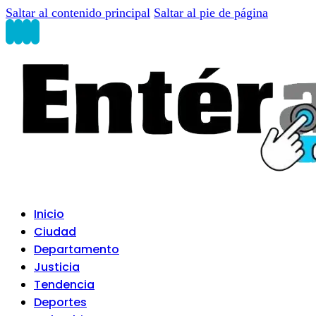
Saltar al contenido principal
Saltar al pie de página
Inicio
Ciudad
Departamento
Justicia
Tendencia
Deportes