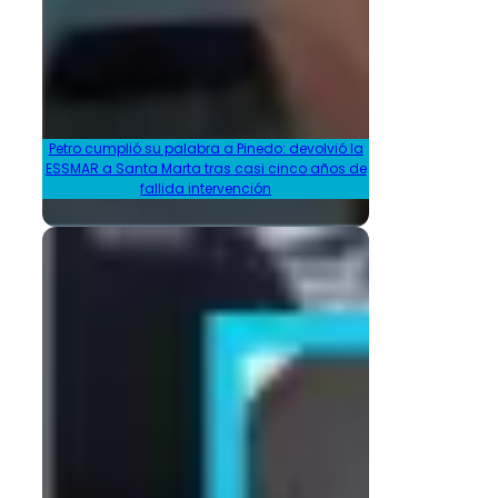
Petro cumplió su palabra a Pinedo: devolvió la
ESSMAR a Santa Marta tras casi cinco años de
fallida intervención