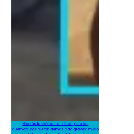
Nicolás luchó hasta el final, pero las
quemaduras fueron demasiado graves: murió