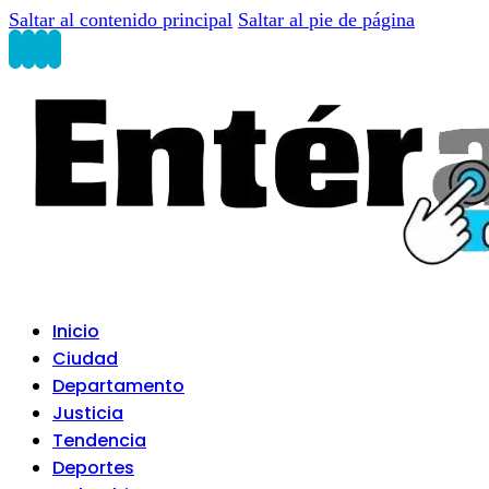
Saltar al contenido principal
Saltar al pie de página
Inicio
Ciudad
Departamento
Justicia
Tendencia
Deportes