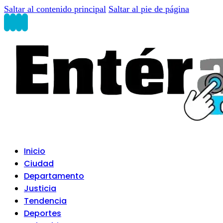
Saltar al contenido principal
Saltar al pie de página
Inicio
Ciudad
Departamento
Justicia
Tendencia
Deportes