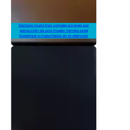
Doctora murió tras complicaciones por
extracción de una muela: familia pide
investigar si hubo fallas en la atención