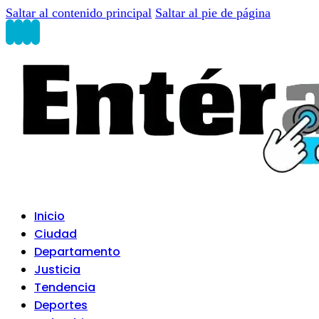
Saltar al contenido principal
Saltar al pie de página
Inicio
Ciudad
Departamento
Justicia
Tendencia
Deportes